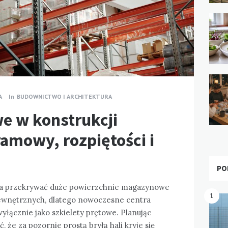
A
In
BUDOWNICTWO I ARCHITEKTURA
e w konstrukcji
ramowy, rozpiętości i
PO
wala przekrywać duże powierzchnie magazynowe
1
wewnętrznych, dlatego nowoczesne centra
wyłącznie jako szkielety prętowe. Planując
, że za pozornie prostą bryłą hali kryje się