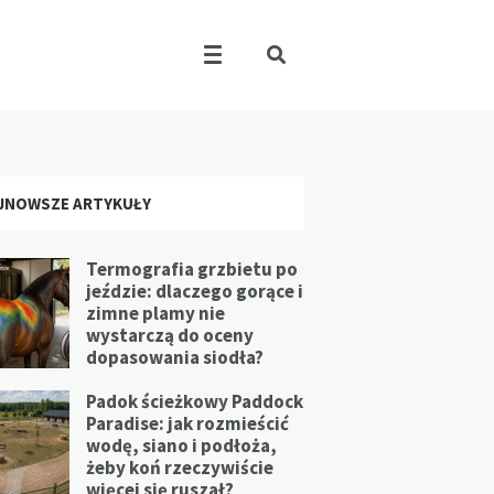
JNOWSZE ARTYKUŁY
Termografia grzbietu po
jeździe: dlaczego gorące i
zimne plamy nie
wystarczą do oceny
dopasowania siodła?
Padok ścieżkowy Paddock
Paradise: jak rozmieścić
wodę, siano i podłoża,
żeby koń rzeczywiście
więcej się ruszał?