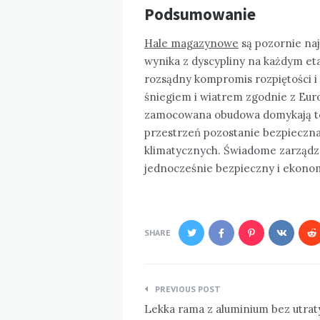
Podsumowanie
Hale magazynowe
są pozornie naj
wynika z dyscypliny na każdym et
rozsądny kompromis rozpiętości i 
śniegiem i wiatrem zgodnie z Eur
zamocowana obudowa domykają ten
przestrzeń pozostanie bezpieczn
klimatycznych. Świadome zarządz
jednocześnie bezpieczny i ekonom
SHARE
Nawigacja
PREVIOUS POST
wpisu
Lekka rama z aluminium bez utrat