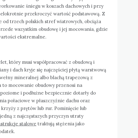
workowanie śniegu w koszach dachowych i przy
 wielokrotnie przekroczyć wartość podstawową. Z
ne od trzech polskich stref wiatrowych, obciąża
 przede wszystkim obudowę i jej mocowania, gdzie
wartości ekstremalne.
elet, który musi współpracować z obudową i
ny i dach kryje się najczęściej płytą warstwową
wełny mineralnej albo blachą trapezową z
ym to mocowanie obudowy przenosi na
y poziome i podłużne bezpiecznie dotarły do
enia połaciowe w płaszczyźnie dachu oraz
krzyży z prętów lub rur. Pominięcie lub
jedną z najczęstszych przyczyn utraty
strukcje stalowe
traktują stężenia jako
odatek.