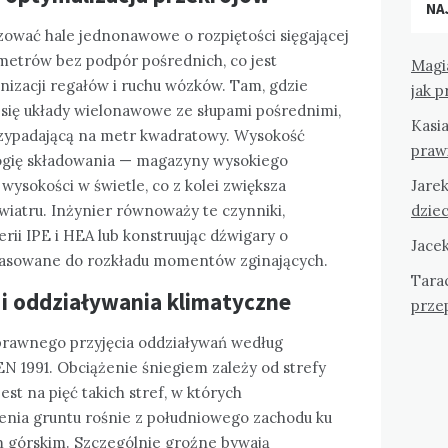
NA
zować hale jednonawowe o rozpiętości sięgającej
 metrów bez podpór pośrednich, co jest
Magi
izacji regałów i ruchu wózków. Tam, gdzie
jak 
e się układy wielonawowe ze słupami pośrednimi,
Kasi
przypadającą na metr kwadratowy. Wysokość
praw
logię składowania — magazyny wysokiego
ysokości w świetle, co z kolei zwiększa
Jare
wiatru. Inżynier równoważy te czynniki,
dziec
rii IPE i HEA lub konstruując dźwigary o
Jace
pasowane do rozkładu momentów zginających.
Tara
r i oddziaływania klimatyczne
przep
prawnego przyjęcia oddziaływań według
N 1991. Obciążenie śniegiem zależy od strefy
est na pięć takich stref, w których
enia gruntu rośnie z południowego zachodu ku
 górskim. Szczególnie groźne bywają