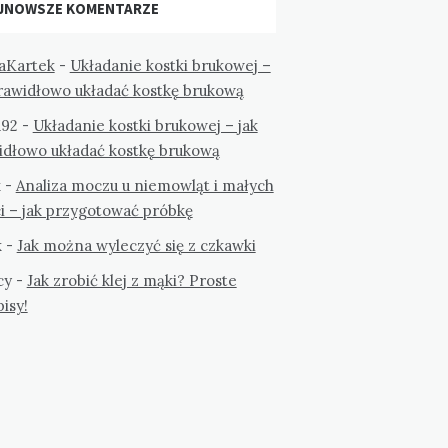
JNOWSZE KOMENTARZE
aKartek
-
Układanie kostki brukowej –
prawidłowo układać kostkę brukową
a92
-
Układanie kostki brukowej – jak
idłowo układać kostkę brukową
k
-
Analiza moczu u niemowląt i małych
i – jak przygotować próbkę
k
-
Jak można wyleczyć się z czkawki
cy
-
Jak zrobić klej z mąki? Proste
isy!