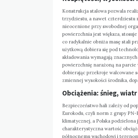
Konstrukcja stalowa pozwala reali
trzydziestu, a nawet czterdziestu
nieocenione przy swobodnej organ
powierzchnia jest większa, stosuj
co radykalnie obniża masę stali 
użytkową dobiera się pod techno
składowania wymagają znacznych w
powierzchnię narażoną na parcie 
dobierając przekroje walcowane se
zmiennej wysokości środnika, do
Obciążenia: śnieg, wiat
Bezpieczeństwo hali zależy od po
Eurokodu, czyli norm z grupy PN-E
klimatycznej, a Polska podzielona j
charakterystyczna wartość obciąż
północnemu wschodowi i terenom