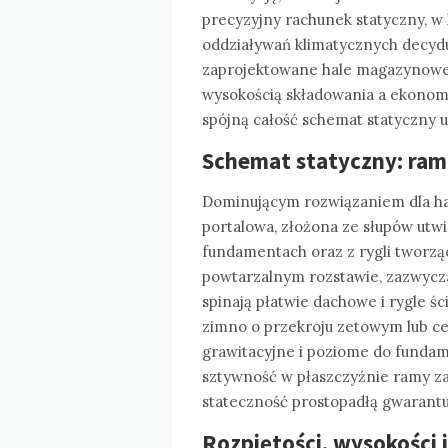
precyzyjny rachunek statyczny, w 
oddziaływań klimatycznych decydu
zaprojektowane hale magazynowe 
wysokością składowania a ekonomią
spójną całość schemat statyczny 
Schemat statyczny: ram
Dominującym rozwiązaniem dla ha
portalowa, złożona ze słupów utw
fundamentach oraz z rygli tworzą
powtarzalnym rozstawie, zazwyczaj
spinają płatwie dachowe i rygle śc
zimno o przekroju zetowym lub ce
grawitacyjne i poziome do funda
sztywność w płaszczyźnie ramy z
stateczność prostopadłą gwarantuj
Rozpiętości, wysokości 