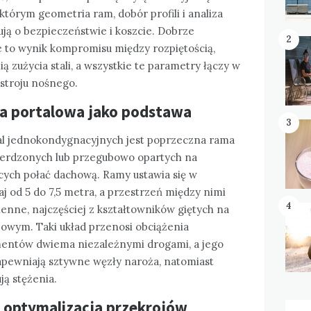
którym geometria ram, dobór profili i analiza
ją o bezpieczeństwie i koszcie. Dobrze
2
to wynik kompromisu między rozpiętością,
 zużycia stali, a wszystkie te parametry łączy w
ustroju nośnego.
a portalowa jako podstawa
3
l jednokondygnacyjnych jest poprzeczna rama
ierdzonych lub przegubowo opartych na
cych połać dachową. Ramy ustawia się w
 od 5 do 7,5 metra, a przestrzeń między nimi
4
ienne, najczęściej z kształtowników giętych na
owym. Taki układ przenosi obciążenia
mentów dwiema niezależnymi drogami, a jego
apewniają sztywne węzły naroża, natomiast
ą stężenia.
i optymalizacja przekrojów