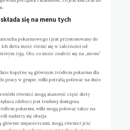
pewnia porządek i stabilność, co jest kluczem do
u.
 składa się na menu tych
u łańcucha pokarmowego i jest przystosowany do
 Ich dieta może różnić się w zależności od
którym żyją. Oto, co może znaleźć się na „menu”
ne duże kopytne są głównym źródłem pokarmu dla
 do pracy w grupie, wilki potrafią polować na dużo
wiewiórki również mogą stanowić część diety
iększa zdobycz jest trudniej dostępna.
ódłem pokarmu, wilki mogą polować także na
 jeśli nadarzy się okazja.
są głównie mięsożercami, mogą również jeść