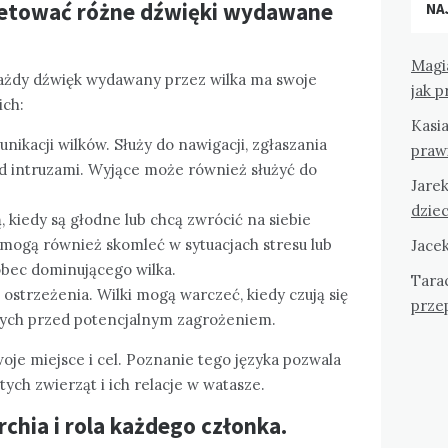
pretować różne dźwięki wydawane
NA
Magi
każdy dźwięk wydawany przez wilka ma swoje
jak 
ich:
Kasi
ikacji wilków. Służy do nawigacji, zgłaszania
praw
ed intruzami. Wyjące może również służyć do
Jare
dziec
 kiedy są głodne lub chcą zwrócić na siebie
 mogą również skomleć w sytuacjach stresu lub
Jace
obec dominującego wilka.
Tara
 ostrzeżenia. Wilki mogą warczeć, kiedy czują się
przep
nych przed potencjalnym zagrożeniem.
oje miejsce i cel. Poznanie tego języka pozwala
ych zwierząt i ich relacje w watasze.
chia i rola każdego członka.