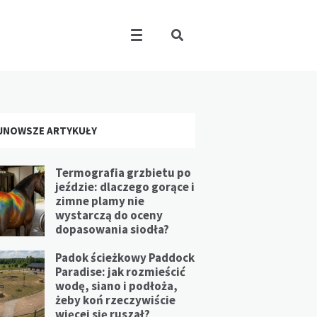
JNOWSZE ARTYKUŁY
Termografia grzbietu po
jeździe: dlaczego gorące i
zimne plamy nie
wystarczą do oceny
dopasowania siodła?
Padok ścieżkowy Paddock
Paradise: jak rozmieścić
wodę, siano i podłoża,
żeby koń rzeczywiście
więcej się ruszał?