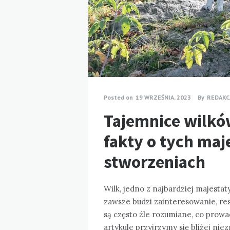
Posted on
19 WRZEŚNIA, 2023
By
REDAKC
Tajemnice wilkó
fakty o tych ma
stworzeniach
Wilk, jedno z najbardziej majesta
zawsze budzi zainteresowanie, res
są często źle rozumiane, co prow
artykule przyjrzymy się bliżej ni