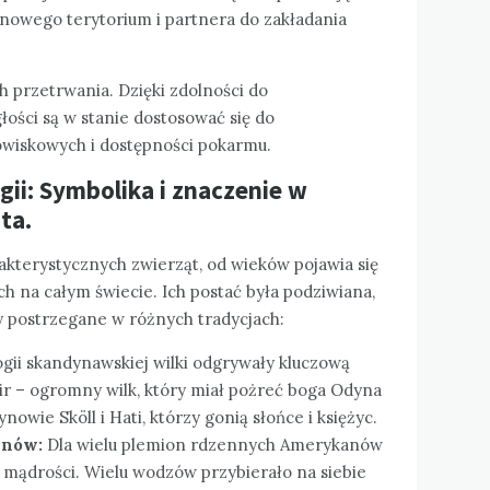
nowego terytorium i partnera do zakładania
 przetrwania. Dzięki zdolności do
łości są w stanie dostosować się do
owiskowych i dostępności pokarmu.
ogii: Symbolika i znaczenie w
ta.
rakterystycznych zwierząt, od wieków pojawia się
ch na całym świecie. Ich postać była podziwiana,
ły postrzegane w różnych tradycjach:
gii skandynawskiej wilki odgrywały kluczową
rir – ogromny wilk, który miał pożreć boga Odyna
owie Sköll i Hati, którzy gonią słońce i księżyc.
anów:
Dla wielu plemion rdzennych Amerykanów
i mądrości. Wielu wodzów przybierało na siebie