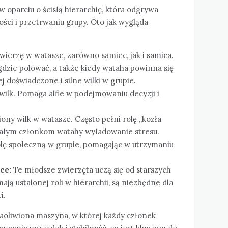
 oparciu o ścisłą hierarchię, która odgrywa
ści i przetrwaniu grupy. Oto jak wygląda
ierzę w watasze, zarówno samiec, jak i samica.
 gdzie polować, a także kiedy wataha powinna się
j doświadczone i silne wilki w grupie.
 wilk. Pomaga alfie w podejmowaniu decyzji i
iony wilk w watasze. Często pełni rolę „kozła
stałym członkom watahy wyładowanie stresu.
lę społeczną w grupie, pomagając w utrzymaniu
ce:
Te młodsze zwierzęta uczą się od starszych
ją ustalonej roli w hierarchii, są niezbędne dla
i.
naoliwiona maszyna, w której każdy członek