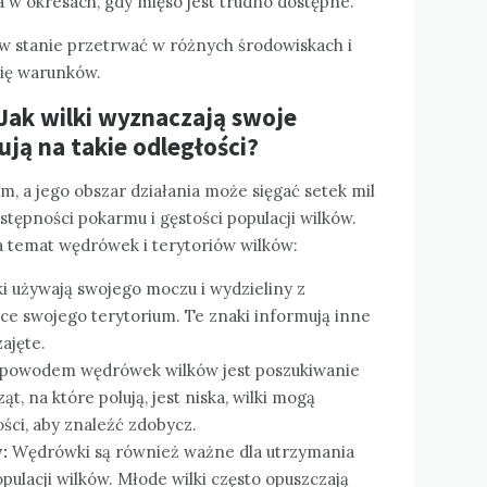
a w okresach, gdy mięso jest trudno dostępne.
ą w stanie przetrwać w różnych środowiskach i
się warunków.
Jak wilki wyznaczają swoje
ują na takie odległości?
m, a jego obszar działania może sięgać setek mil
tępności pokarmu i gęstości populacji wilków.
a temat wędrówek i terytoriów wilków:
i używają swojego moczu i wydzieliny z
ce swojego terytorium. Te znaki informują inne
zajęte.
owodem wędrówek wilków jest poszukiwanie
ąt, na które polują, jest niska, wilki mogą
ści, aby znaleźć zdobycz.
:
Wędrówki są również ważne dla utrzymania
ulacji wilków. Młode wilki często opuszczają