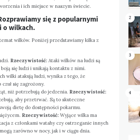
tworzenia i ich miejsce w naszym świecie.
 Rozprawiamy się z popularnymi
2
 o wilkach.
temat wilków. Poniżej przedstawiamy kilka z
3
udzi.
Rzeczywistość:
Ataki wilków na ludzi są
boją się ludzi i unikają kontaktu z nimi.
 wilki atakują ludzi, wynika z tego, że
b czuł się zagrożony.
ząt, niż potrzebują do jedzenia.
Rzeczywistość:
4
trzebują, aby przetrwać. Są to skuteczne
 swoją dietę do dostępności pokarmu.
księżycem.
Rzeczywistość:
Wyjące wilka ma
ikacja z członkami watahy czy ostrzeganie innych
mogą zarówno w nocy, jak i w ciągu dnia.