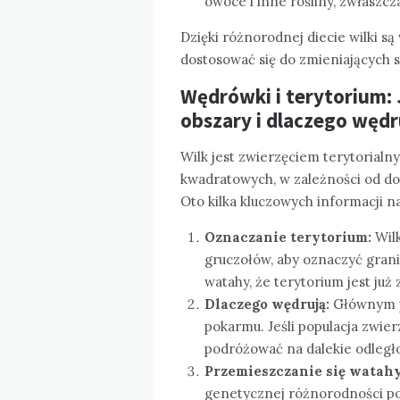
owoce i inne rośliny, zwłaszcz
Dzięki różnorodnej diecie wilki s
dostosować się do zmieniających 
Wędrówki i terytorium: 
obszary i dlaczego wędr
Wilk jest zwierzęciem terytorialny
kwadratowych, w zależności od dos
Oto kilka kluczowych informacji n
Oznaczanie terytorium:
Wilk
gruczołów, aby oznaczyć grani
watahy, że terytorium jest już 
Dlaczego wędrują:
Głównym p
pokarmu. Jeśli populacja zwierz
podróżować na dalekie odległo
Przemieszczanie się watahy
genetycznej różnorodności pop