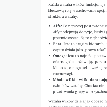
Każda wataha wilków funkcjonuje w
kluczową rolę w zachowaniu spójno
struktura watahy:
Alfa:
To najwyżej postawione zw
Alfy podejmują decyzje, kiedy i
przemieszczać. Są to najbardzie
Beta:
Jest to drugi w hierarchii
często działa jako „prawa ręka”.
Omega:
Jest to najniżej postaw
ofiarnego”, umożliwiając pozo
Mimo to, omega pełni ważną ro
równowagi.
Młode wilki i wilki dorastają
członków watahy. Chociaż nie ma
przetrwania grupy w przyszłośc
Wataha wilków działa jak dobrze 