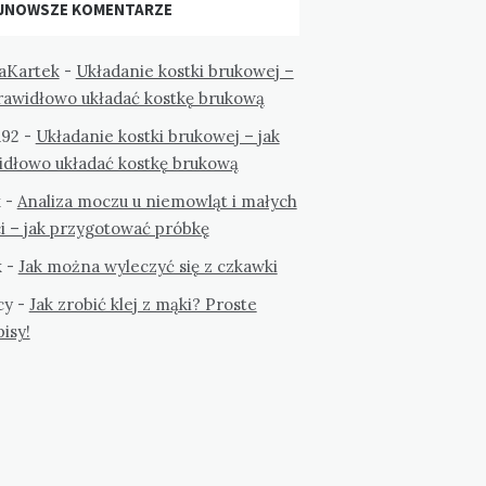
JNOWSZE KOMENTARZE
aKartek
-
Układanie kostki brukowej –
prawidłowo układać kostkę brukową
a92
-
Układanie kostki brukowej – jak
idłowo układać kostkę brukową
k
-
Analiza moczu u niemowląt i małych
i – jak przygotować próbkę
k
-
Jak można wyleczyć się z czkawki
cy
-
Jak zrobić klej z mąki? Proste
isy!