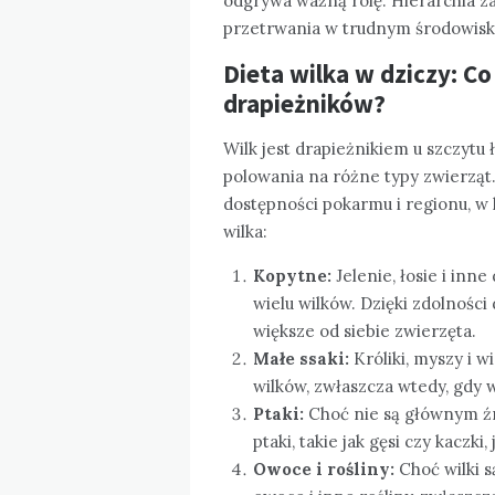
odgrywa ważną rolę. Hierarchia za
przetrwania w trudnym środowisk
Dieta wilka w dziczy: Co
drapieżników?
Wilk jest drapieżnikiem u szczyt
polowania na różne typy zwierząt.
dostępności pokarmu i regionu, w 
wilka:
Kopytne:
Jelenie, łosie i in
wielu wilków. Dzięki zdolności
większe od siebie zwierzęta.
Małe ssaki:
Króliki, myszy i 
wilków, zwłaszcza wtedy, gdy w
Ptaki:
Choć nie są głównym źr
ptaki, takie jak gęsi czy kaczki,
Owoce i rośliny:
Choć wilki 