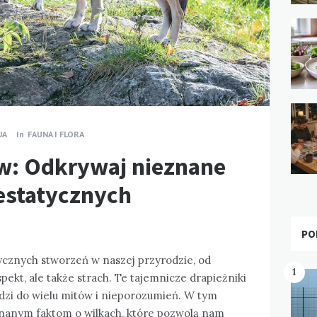
JA
In
FAUNA I FLORA
w: Odkrywaj nieznane
jestatycznych
PO
tycznych stworzeń w naszej przyrodzie, od
1
pekt, ale także strach. Te tajemnicze drapieżniki
adzi do wielu mitów i nieporozumień. W tym
eznanym faktom o wilkach, które pozwolą nam