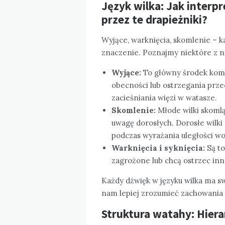
Język wilka: Jak inter
przez te drapieżniki?
Wyjące, warknięcia, skomlenie – 
znaczenie. Poznajmy niektóre z n
Wyjące:
To główny środek komun
obecności lub ostrzegania prz
zacieśniania więzi w watasze.
Skomlenie:
Młode wilki skomlą,
uwagę dorosłych. Dorosłe wilki
podczas wyrażania uległości w
Warknięcia i syknięcia:
Są to
zagrożone lub chcą ostrzec in
Każdy dźwięk w języku wilka ma sw
nam lepiej zrozumieć zachowania t
Struktura watahy: Hierar