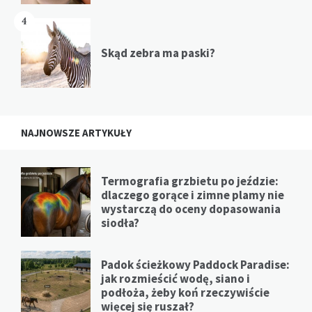
4
Skąd zebra ma paski?
NAJNOWSZE ARTYKUŁY
Termografia grzbietu po jeździe:
dlaczego gorące i zimne plamy nie
wystarczą do oceny dopasowania
siodła?
Padok ścieżkowy Paddock Paradise:
jak rozmieścić wodę, siano i
podłoża, żeby koń rzeczywiście
więcej się ruszał?