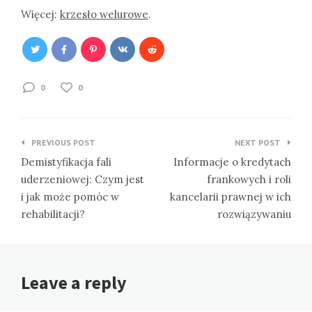
Więcej:
krzesło welurowe
.
0
0
Nawigacja
PREVIOUS POST
NEXT POST
wpisu
Demistyfikacja fali
Informacje o kredytach
uderzeniowej: Czym jest
frankowych i roli
i jak może pomóc w
kancelarii prawnej w ich
rehabilitacji?
rozwiązywaniu
Leave a reply