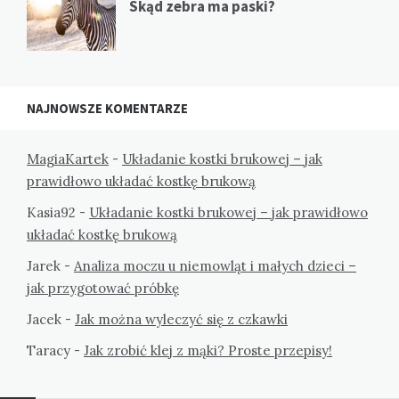
Skąd zebra ma paski?
NAJNOWSZE KOMENTARZE
MagiaKartek
-
Układanie kostki brukowej – jak
prawidłowo układać kostkę brukową
Kasia92
-
Układanie kostki brukowej – jak prawidłowo
układać kostkę brukową
Jarek
-
Analiza moczu u niemowląt i małych dzieci –
jak przygotować próbkę
Jacek
-
Jak można wyleczyć się z czkawki
Taracy
-
Jak zrobić klej z mąki? Proste przepisy!