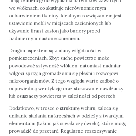
mają tendencję do wypalania barwników zawartych
we włóknach, co skutkuje nierównomiernym
odbarwieniem tkaniny. Idealnym rozwiązaniem jest
ustawienie mebli w miejscach zacienionych lub
używanie firan i zasłon jako bariery przed
nadmiernym nasłonecznieniem.
Drugim aspektem są zmiany wilgotności w
pomieszczeniach. Zbyt suche powietrze może
powodować sztywność włókien, natomiast nadmiar
wilgoci sprzyja gromadzeniu się pleśni i rozwojowi
mikroorganizmów. Z tego względu warto zadbać o
odpowiednią wentylację oraz stosowanie nawilżaczy
lub osuszaczy powietrza w zależności od potrzeb.
Dodatkowo, w trosce o strukturę weluru, zaleca się
unikanie siadania na krzesłach w odzieży z twardymi
elementami (takimi jak suwaki czy ćwieki), które mogą
prowadzić do przetarć. Regularne rozczesywanie