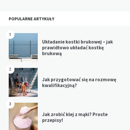
Widgets
POPULARNE ARTYKUŁY
1
Układanie kostki brukowej – jak
prawidłowo układać kostkę
brukową
2
Jak przygotować się na rozmowę
kwalifikacyjną?
3
Jak zrobić klej z mąki? Proste
przepisy!