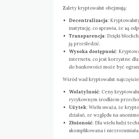
Zalety kryptowalut obejmują:
Decentralizacja
: Kryptowalut
instytucję, co sprawia, że są o
Transparencja
: Dzięki blockc
ją prześledzić.
Wysoka dostępność
: Kryptowa
internetu, co jest korzystne dla
do bankowości może być ogran
Wśród wad kryptowalut najczęście
Wolatylność
: Ceny kryptowalut
ryzykownym środkiem przecho
Użytek
: Wielu uważa, że krypt
działań, ze względu na anonim
Złożoność
: Dla wielu ludzi tec
skomplikowana i niezrozumiała