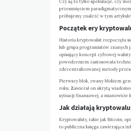
Czy są to tylko spekulacje, czy 
przesunięciem paradigmatycznym 
próbujemy znaleźć w tym artykule
Początek ery kryptowalut
Historia kryptowalut rozpoczęła s
lub grupa programistów znanych 
opisujący koncept cyfrowej waluty 
powodzeniem zastosowała technol
zdecentralizowanej metody przesy
Pierwszy blok, zwany blokiem ge
roku. Zawierał on ukrytą wiadom
sytuacji finansowej, a mianowicie
Jak działają kryptowal
Kryptowaluty, takie jak Bitcoin, op
to publiczna księga zawierająca i