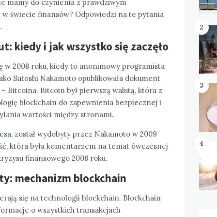
może mamy do czynienia z prawdziwym
w świecie finansów? Odpowiedzi na te pytania
.
2
: kiedy i jak wszystko się zaczęło
ię w 2008 roku, kiedy to anonimowy programista
jako Satoshi Nakamoto opublikowała dokument
3
– Bitcoina. Bitcoin był pierwszą walutą, która z
ogię blockchain do zapewnienia bezpiecznej i
łania wartości między stronami.
nesa, został wydobyty przez Nakamoto w 2009
4
ość, która była komentarzem na temat ówczesnej
 kryzysu finansowego 2008 roku.
uty: mechanizm blockchain
ierają się na technologii blockchain. Blockchain
nformacje o wszystkich transakcjach