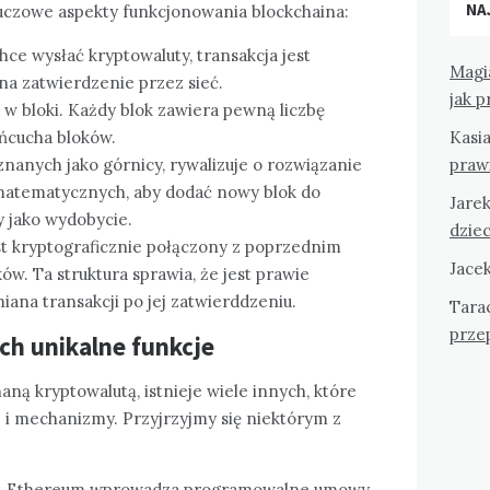
NA
uczowe aspekty funkcjonowania blockchaina:
ce wysłać kryptowaluty, transakcja jest
Magi
na zatwierdzenie przez sieć.
jak 
 w bloki. Każdy blok zawiera pewną liczbę
ańcucha bloków.
Kasi
znanych jako górnicy, rywalizuje o rozwiązanie
praw
atematycznych, aby dodać nowy blok do
Jare
y jako wydobycie.
dziec
st kryptograficznie połączony z poprzednim
Jace
ów. Ta struktura sprawia, że jest prawie
iana transakcji po jej zatwierddzeniu.
Tara
przep
ch unikalne funkcje
naną kryptowalutą, istnieje wiele innych, które
i mechanizmy. Przyjrzyjmy się niektórym z
uty, Ethereum wprowadza programowalne umowy,