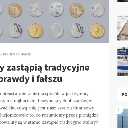
In
BIZNES I FINANSE
y zastąpią tradycyjne
prawdy i fałszu
a nieustannie zmienia sposób, w jaki żyjemy,
PO
dnym z najbardziej fascynujących obszarów, w
ać kluczową rolę, jest nasz system finansowy.
1
ucjonizowało to, co rozumiemy przez pieniądze
ptowaluty są w stanie zastąpić tradycyjne waluty?