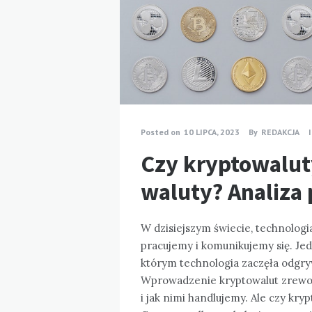
Posted on
10 LIPCA, 2023
By
REDAKCJA
Czy kryptowalut
waluty? Analiza 
W dzisiejszym świecie, technologi
pracujemy i komunikujemy się. Je
którym technologia zaczęła odgryw
Wprowadzenie kryptowalut zrewol
i jak nimi handlujemy. Ale czy kry