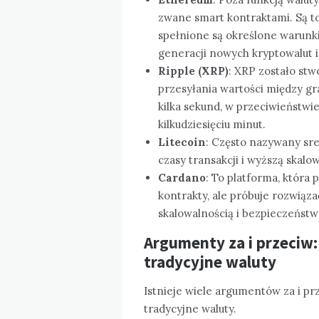
zwane smart kontraktami. Są to
spełnione są określone warunki
generacji nowych kryptowalut i 
Ripple (XRP)
: XRP zostało st
przesyłania wartości między gr
kilka sekund, w przeciwieństwi
kilkudziesięciu minut.
Litecoin
: Często nazywany sre
czasy transakcji i wyższą skalo
Cardano
: To platforma, która
kontrakty, ale próbuje rozwiąz
skalowalnością i bezpieczeństw
Argumenty za i przeciw
tradycyjne waluty
Istnieje wiele argumentów za i pr
tradycyjne waluty.