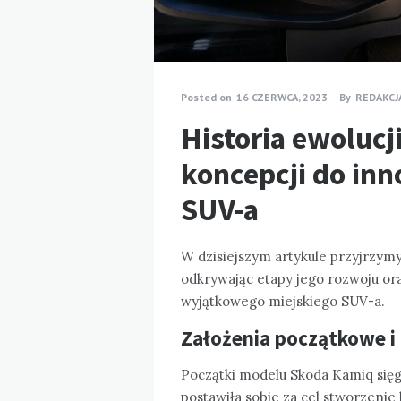
Posted on
16 CZERWCA, 2023
By
REDAKCJ
Historia ewoluc
koncepcji do in
SUV-a
W dzisiejszym artykule przyjrzymy
odkrywając etapy jego rozwoju ora
wyjątkowego miejskiego SUV-a.
Założenia początkowe i 
Początki modelu Skoda Kamiq sięg
postawiła sobie za cel stworzeni