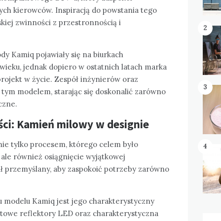
ch kierowców. Inspiracją do powstania tego
kiej zwinności z przestronnością i
2
dy Kamiq pojawiały się na biurkach
wieku, jednak dopiero w ostatnich latach marka
rojekt w życie. Zespół inżynierów oraz
3
tym modelem, starając się doskonalić zarówno
czne.
ści: Kamień milowy w designie
ie tylko procesem, którego celem było
4
 ale również osiągnięcie wyjątkowej
tał przemyślany, aby zaspokoić potrzeby zarówno
 modelu Kamiq jest jego charakterystyczny
ultowe reflektory LED oraz charakterystyczna