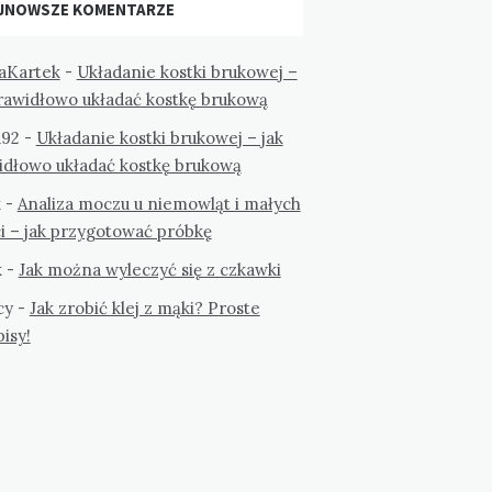
JNOWSZE KOMENTARZE
aKartek
-
Układanie kostki brukowej –
prawidłowo układać kostkę brukową
a92
-
Układanie kostki brukowej – jak
idłowo układać kostkę brukową
k
-
Analiza moczu u niemowląt i małych
i – jak przygotować próbkę
k
-
Jak można wyleczyć się z czkawki
cy
-
Jak zrobić klej z mąki? Proste
isy!