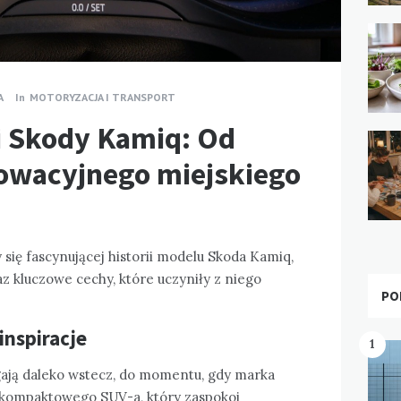
A
In
MOTORYZACJA I TRANSPORT
ji Skody Kamiq: Od
nowacyjnego miejskiego
 się fascynującej historii modelu Skoda Kamiq,
z kluczowe cechy, które uczyniły z niego
PO
inspiracje
1
ają daleko wstecz, do momentu, gdy marka
e kompaktowego SUV-a, który zaspokoi