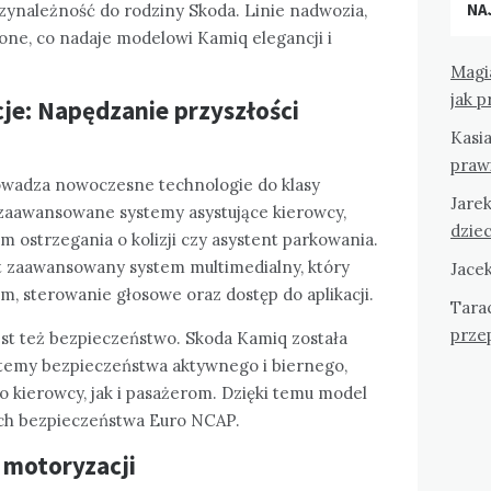
NA
rzynależność do rodziny Skoda. Linie nadwozia,
one, co nadaje modelowi Kamiq elegancji i
Magi
jak 
je: Napędzanie przyszłości
Kasi
praw
owadza nowoczesne technologie do klasy
Jare
 zaawansowane systemy asystujące kierowcy,
dziec
m ostrzegania o kolizji czy asystent parkowania.
 zaawansowany system multimedialny, który
Jace
, sterowanie głosowe oraz dostęp do aplikacji.
Tara
przep
st też bezpieczeństwo. Skoda Kamiq została
emy bezpieczeństwa aktywnego i biernego,
 kierowcy, jak i pasażerom. Dzięki temu model
ach bezpieczeństwa Euro NCAP.
 motoryzacji