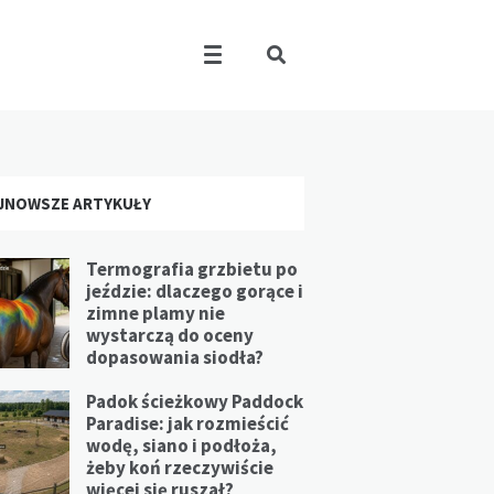
JNOWSZE ARTYKUŁY
Termografia grzbietu po
jeździe: dlaczego gorące i
zimne plamy nie
wystarczą do oceny
dopasowania siodła?
Padok ścieżkowy Paddock
Paradise: jak rozmieścić
wodę, siano i podłoża,
żeby koń rzeczywiście
więcej się ruszał?