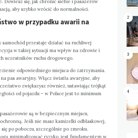
. Dowiesz się, jak chronić siebie i pasażerów
uacją, aby szybko wrócić do normalności.
2
ństwo w przypadku awarii na
 samochód przestaje działać na ruchliwej
ecyzja w takiej sytuacji ma wpływ na zdrowie i
3
ych uczestników ruchu drogowego.
ezienie odpowiedniego miejsca do zatrzymania.
 na pas awaryjny. Włącz światła awaryjne, aby
czeństwo zwiększysz również, ustawiając trójkąt
4
głości od pojazdu – w Polsce jest to minimum
y pasażerowie są w bezpiecznym miejscu,
ą ochronną. Jeśli nie masz kamizelki odblaskowej,
e się po poboczu, szczególnie po zmroku.
mogą minimalizować ryzyko, jest fundamentem w