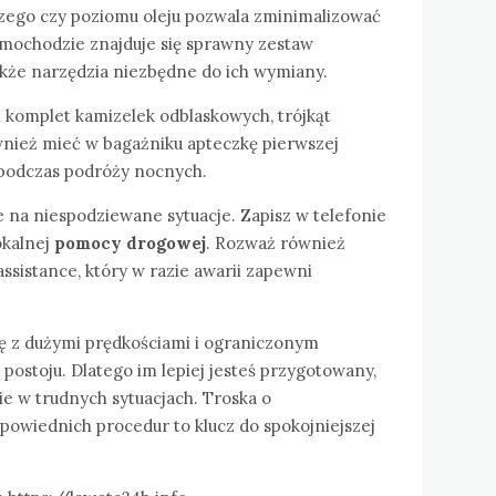
zego czy poziomu oleju pozwala zminimalizować
samochodzie znajduje się sprawny zestaw
akże narzędzia niezbędne do ich wymiany.
ą komplet kamizelek odblaskowych, trójkąt
wnież mieć w bagażniku apteczkę pierwszej
 podczas podróży nocnych.
ie na niespodziewane sytuacje. Zapisz w telefonie
okalnej
pomocy drogowej
. Rozważ również
sistance, który w razie awarii zapewni
ę z dużymi prędkościami i ograniczonym
ostoju. Dlatego im lepiej jesteś przygotowany,
ie w trudnych sytuacjach. Troska o
owiednich procedur to klucz do spokojniejszej