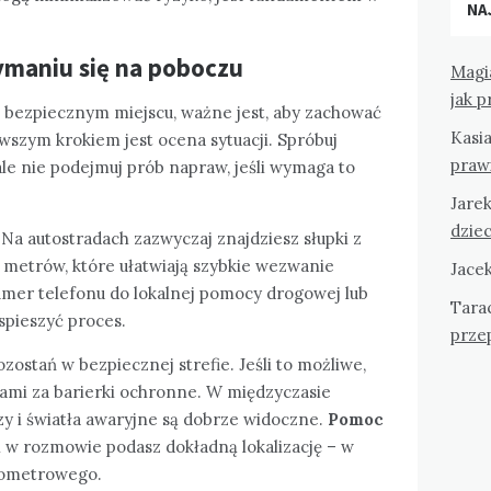
NA
ymaniu się na poboczu
Magi
jak 
w bezpiecznym miejscu, ważne jest, aby zachować
Kasi
rwszym krokiem jest ocena sytuacji. Spróbuj
praw
ale nie podejmuj prób napraw, jeśli wymaga to
Jare
dziec
Na autostradach zazwyczaj znajdziesz słupki z
metrów, które ułatwiają szybkie wezwanie
Jace
mer telefonu do lokalnej pomocy drogowej lub
Tara
spieszyć proces.
przep
ostań w bezpiecznej strefie. Jeśli to możliwe,
rami za barierki ochronne. W międzyczasie
czy i światła awaryjne są dobrze widoczne.
Pomoc
li w rozmowie podasz dokładną lokalizację – w
ilometrowego.