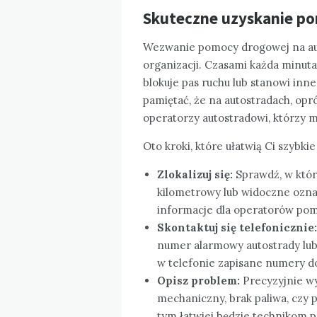
Skuteczne uzyskanie p
Wezwanie pomocy drogowej na au
organizacji. Czasami każda minuta 
blokuje pas ruchu lub stanowi inn
pamiętać, że na autostradach, opr
operatorzy autostradowi, którzy 
Oto kroki, które ułatwią Ci szybki
Zlokalizuj się:
Sprawdź, w który
kilometrowy lub widoczne ozn
informacje dla operatorów pom
Skontaktuj się telefonicznie:
numer alarmowy autostrady lu
w telefonie zapisane numery do
Opisz problem:
Precyzyjnie wy
mechaniczny, brak paliwa, czy 
tym łatwiej będzie technikom 