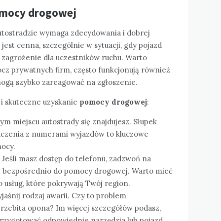
omocy drogowej
tostradzie wymaga zdecydowania i dobrej
jest cenna, szczególnie w sytuacji, gdy pojazd
e zagrożenie dla uczestników ruchu. Warto
ócz prywatnych firm, często funkcjonują również
mogą szybko zareagować na zgłoszenie.
e i skuteczne uzyskanie
pomocy drogowej
:
m miejscu autostrady się znajdujesz. Słupek
aczenia z numerami wyjazdów to kluczowe
ocy.
Jeśli masz dostęp do telefonu, zadzwoń na
b bezpośrednio do pomocy drogowej. Warto mieć
 usług, które pokrywają Twój region.
jaśnij rodzaj awarii. Czy to problem
przebita opona? Im więcej szczegółów podasz,
przygotować odpowiednie narzędzia lub pojazd