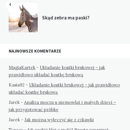
4
Skąd zebra ma paski?
NAJNOWSZE KOMENTARZE
MagiaKartek
-
Układanie kostki brukowej – jak
prawidłowo układać kostkę brukową
Kasia92
-
Układanie kostki brukowej – jak prawidłowo
układać kostkę brukową
Jarek
-
Analiza moczu u niemowląt i małych dzieci –
jak przygotować próbkę
Jacek
-
Jak można wyleczyć się z czkawki
Taracy
-
Jak zrobić klej z mąki? Proste przepisy!