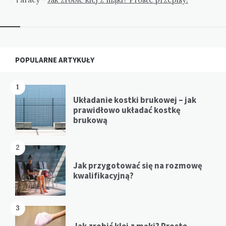
Widgets
POPULARNE ARTYKUŁY
1
Układanie kostki brukowej – jak
prawidłowo układać kostkę
brukową
2
Jak przygotować się na rozmowę
kwalifikacyjną?
3
Jak zrobić klej z mąki? Proste