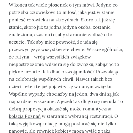
W końcu tak wiele piosenek o tym mówi. Jedyne co
potrzeba człowiekowi to miłość, jaka jest w stanie
ponieść człowieka na skrzydłach. Skoro tak już się
stanie, skoro już ta jedna jedyna osoba, zostanie
znaleziona, czas na to, aby starannie zadbać o to
uczucie. Tak aby mieć pewność, że uda się
przezwyciężyć wszystkie złe chwile. W szczególności,
że rutyna – wróg wszystkich związków –
niepostrzeżenie wdziera się do związku, zabijając to
piękne uczucie. Jak dbać o swoją miłość? Pozwalając
na celebrację wspólnych chwil. Nawet takich bez
dzieci, jeżeli te już pojawiły się w danym związku.
Wspólne wypady, chociażby na jeden, dwa dni są jak
najbardziej wskazane. A jeżeli tak długo się nie uda, to
dobrą propozycja okazać się może
romantyczna
kolacja Poznań
w starannie wybranej restauracji. O
taką wyjątkową kolację mogą postarać się nie tylko
panowie, ale również kobiety mogą wyjść z taką