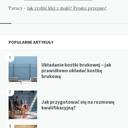
Taracy
-
Jak zrobić klej z mąki? Proste przepisy!
Widgets
POPULARNE ARTYKUŁY
1
Układanie kostki brukowej – jak
prawidłowo układać kostkę
brukową
2
Jak przygotować się na rozmowę
kwalifikacyjną?
3