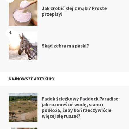
Jak zrobić klej z mąki? Proste
przepisy!
4
Skąd zebra ma paski?
NAJNOWSZE ARTYKUŁY
Padok ścieżkowy Paddock Paradise:
jak rozmieścić wodę, siano i
podłoża, żeby koń rzeczywiście
więcej się ruszał?