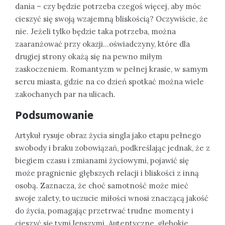
dania – czy będzie potrzeba czegoś więcej, aby móc
cieszyć się swoją wzajemną bliskością? Oczywiście, że
nie. Jeżeli tylko będzie taka potrzeba, można
zaaranżować przy okazji…oświadczyny, które dla
drugiej strony okażą się na pewno miłym
zaskoczeniem. Romantyzm w pełnej krasie, w samym
sercu miasta, gdzie na co dzień spotkać można wiele
zakochanych par na ulicach.
Podsumowanie
Artykuł rysuje obraz życia singla jako etapu pełnego
swobody i braku zobowiązań, podkreślając jednak, że z
biegiem czasu i zmianami życiowymi, pojawić się
może pragnienie głębszych relacji i bliskości z inną
osobą. Zaznacza, że choć samotność może mieć
swoje zalety, to uczucie miłości wnosi znaczącą jakość
do życia, pomagając przetrwać trudne momenty i
cieszyć się tymi lepszymi. Autentyczne, głębokie