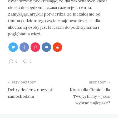
oświadczyny, podkreślając, że dla zakochanych każda
okazja do spędzenia czasu razem jest cenna.
Zamykając, artykuł potwierdza, że niezależnie od
tempa codziennego życia, znajdowanie czasu dla
ukochanej osoby jest kluczem do podtrzymania i
pogłębiania więzi.
0
0
Nawigacja
PREVIOUS POST
NEXT POST
wpisu
Dobry dealer z nowymi
Konto dla Ciebie i dla
samochodami
Twojej firmy – jakie
wybrać najlepsze?