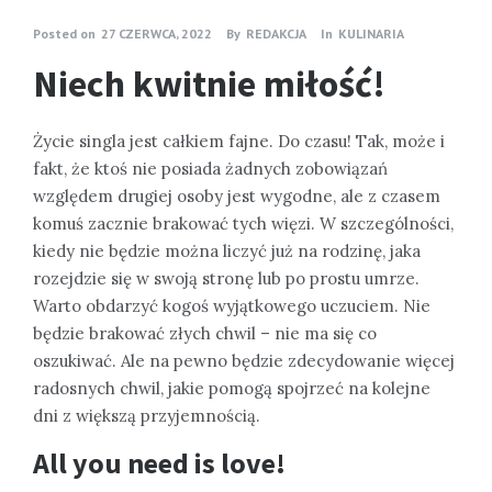
Posted on
27 CZERWCA, 2022
By
REDAKCJA
In
KULINARIA
Niech kwitnie miłość!
Życie singla jest całkiem fajne. Do czasu! Tak, może i
fakt, że ktoś nie posiada żadnych zobowiązań
względem drugiej osoby jest wygodne, ale z czasem
komuś zacznie brakować tych więzi. W szczególności,
kiedy nie będzie można liczyć już na rodzinę, jaka
rozejdzie się w swoją stronę lub po prostu umrze.
Warto obdarzyć kogoś wyjątkowego uczuciem. Nie
będzie brakować złych chwil – nie ma się co
oszukiwać. Ale na pewno będzie zdecydowanie więcej
radosnych chwil, jakie pomogą spojrzeć na kolejne
dni z większą przyjemnością.
All you need is love!