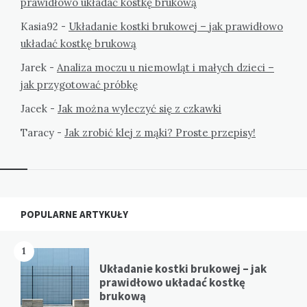
prawidłowo układać kostkę brukową
Kasia92
-
Układanie kostki brukowej – jak prawidłowo
układać kostkę brukową
Jarek
-
Analiza moczu u niemowląt i małych dzieci –
jak przygotować próbkę
Jacek
-
Jak można wyleczyć się z czkawki
Taracy
-
Jak zrobić klej z mąki? Proste przepisy!
Widgets
POPULARNE ARTYKUŁY
1
Układanie kostki brukowej – jak
prawidłowo układać kostkę
brukową