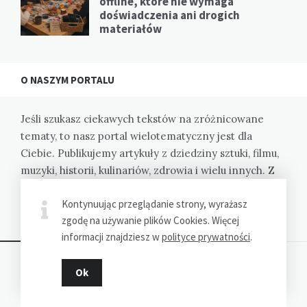
offline, które nie wymaga
doświadczenia ani drogich
materiałów
O NASZYM PORTALU
Jeśli szukasz ciekawych tekstów na zróżnicowane
tematy, to nasz portal wielotematyczny jest dla
Ciebie. Publikujemy artykuły z dziedziny sztuki, filmu,
muzyki, historii, kulinariów, zdrowia i wielu innych. Z
nami poznasz różne perspektywy i zyskasz nową
Kontynuując przeglądanie strony, wyrażasz
wiedzę.
zgodę na używanie plików Cookies. Więcej
informacji znajdziesz w
polityce prywatności
.
Ok
Dziękujemy za wizytę - MagiaKartek.pl © 2022