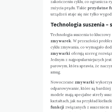
zakończeniu cyklu, co ogranicza 
zużycia prądu. Takie
przydatne f
urządzeń staje się nie tylko wygod
Technologia suszenia – 
Technologia suszenia to kluczowy
zmywarek
. W przeszłości probl
cyklu zmywania, co wymagało doda
zmywarki
oferują szereg rozwiąz
Jednym z najpopularniejszych jes
parowym, która sprawia, że naczyn
smug.
Nowoczesne
zmywarki
wykorzyst
odparowywanie, które są bardziej
modele mają specjalne strefy sus
kształtach, jak na przykład kielis
funkcji
związanych z suszeniem za