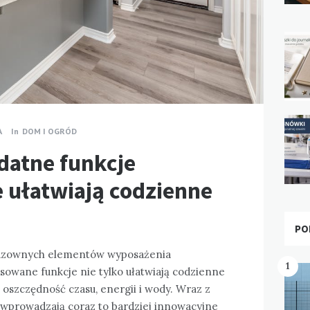
A
In
DOM I OGRÓD
datne funkcje
 ułatwiają codzienne
PO
eodzownych elementów wyposażenia
1
owane funkcje nie tylko ułatwiają codzienne
 oszczędność czasu, energii i wody. Wraz z
wprowadzają coraz to bardziej innowacyjne