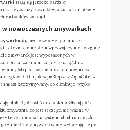
ywarki
stają się jeszcze bardziej
tylu życia użytkowników, a co za tym idzie –
ch rachunków za prąd.
a w nowoczesnych zmywarkach
mywarkach
, nie możemy zapominać o
 są istotnym elementem wpływającym na wygodę
wiele zmywarek jest wyposażonych w
eń przed zalaniem, co jest szczególnie
je w nocy lub pod nieobecność domowników.
hnologiom, takim jak AquaStop czy AquaSafe, w
ychmiast zatrzymywany, co eliminuje ryzyko
ją blokady drzwi, które uniemożliwiają ich
lu zmywania, co jest szczególnie ważne w
leży też zapominać o systemach chroniących
ii – niektóre zmywarki same wyłączają się po