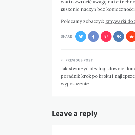
warto zwrócić uwagę na te technol
suszenie naczyń bez konieczności
Polecamy zobaczyć:
zmywarki do 
SHARE
Nawigacja
PREVIOUS POST
wpisu
Jak stworzyć idealną siłownię do
poradnik krok po kroku i najlepsze
wyposażenie
Leave a reply