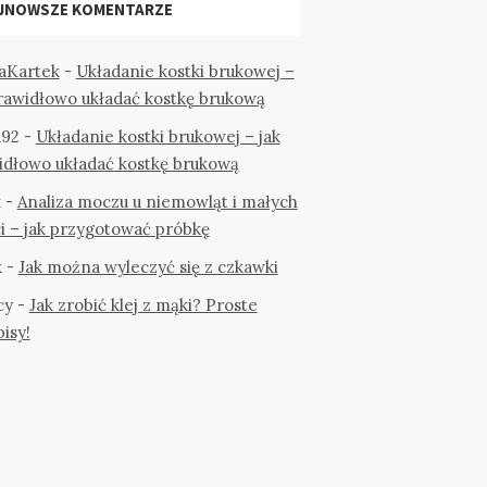
JNOWSZE KOMENTARZE
aKartek
-
Układanie kostki brukowej –
prawidłowo układać kostkę brukową
a92
-
Układanie kostki brukowej – jak
idłowo układać kostkę brukową
k
-
Analiza moczu u niemowląt i małych
i – jak przygotować próbkę
k
-
Jak można wyleczyć się z czkawki
cy
-
Jak zrobić klej z mąki? Proste
isy!