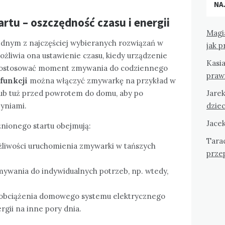
NA
rtu – oszczędność czasu i energii
Magi
jednym z najczęściej wybieranych rozwiązań w
jak 
ożliwia ona ustawienie czasu, kiedy urządzenie
Kasi
 dostosować moment zmywania do codziennego
praw
funkcji
można włączyć zmywarkę na przykład w
 lub tuż przed powrotem do domu, aby po
Jare
zyniami.
dziec
Jace
źnionego startu obejmują:
Tara
żliwości uruchomienia zmywarki w tańszych
przep
ywania do indywidualnych potrzeb, np. wtedy,
obciążenia domowego systemu elektrycznego
rgii na inne pory dnia.