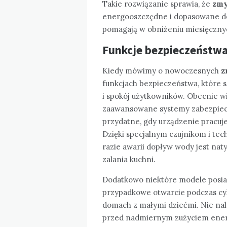
Takie rozwiązanie sprawia, że
zm
energooszczędne i dopasowane do s
pomagają w obniżeniu miesięczny
Funkcje bezpieczeństw
Kiedy mówimy o nowoczesnych
z
funkcjach bezpieczeństwa, które
i spokój użytkowników. Obecnie 
zaawansowane systemy zabezpiecz
przydatne, gdy urządzenie pracu
Dzięki specjalnym czujnikom i tec
razie awarii dopływ wody jest nat
zalania kuchni.
Dodatkowo niektóre modele posiada
przypadkowe otwarcie podczas cyk
domach z małymi dziećmi. Nie na
przed nadmiernym zużyciem energ