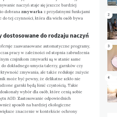
mywanie naczyń staje się jeszcze bardziej
io dobrana
zmywarka
z przydatnymi funkcjami
2
 do tej czynności, która dla wielu osób bywa
 dostosowane do rodzaju naczyń
oferuje zaawansowane automatyczne programy,
3
czas pracy w zależności od stopnia zabrudzenia
jalnym czujnikom zmywarki są w stanie same
ba do dokładnego umycia talerzy, garnków czy
fektywność zmywania, ale także redukuje zużycie
4
nik może być pewny, że delikatne szkło nie
udzone garnki będą lśnić czystością. Takie
oskonały wybór dla osób, które cenią sobie
rzętu AGD. Zastosowanie odpowiednich
nież sposób na bardziej ekologiczne
 większe znaczenie w kontekście ochrony