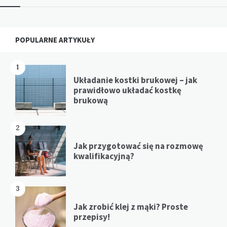
Widgets
POPULARNE ARTYKUŁY
1
Układanie kostki brukowej – jak
prawidłowo układać kostkę
brukową
2
Jak przygotować się na rozmowę
kwalifikacyjną?
3
Jak zrobić klej z mąki? Proste
przepisy!