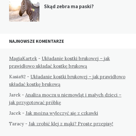
Skąd zebra ma paski?
NAJNOWSZE KOMENTARZE
MagiaKartek
-
Układanie kostki brukowej – jak
prawidłowo układać kostkę brukową
Kasia92
-
Układanie kostki brukowej – jak prawidłowo
układać kostkę brukową
Jarek
-
Analiza moczu u niemowląt i małych dzieci –
jak przygotować próbkę
Jacek
-
Jak można wyleczyć się z czkawki
Taracy
-
Jak zrobić klej z mąki? Proste przepisy!