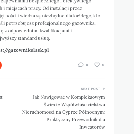
w zapewnianiu bezpiecznego i efektywnego
i miejscach pracy. Od instalacji przez
ętności i wiedza są niezbędne dla każdego, kto
śli potrzebujesz profesjonalnego gazownika,
stę z odpowiednimi kwalifikacjami i
wyższy standard usług.
s://gazownikslask.pl
0
0
NEXT POST
st
Jak Nawigować w Kompleksowym
Świecie Współwłaścicielstwa
Nieruchomości na Cyprze Północnym:
Praktyczny Przewodnik dla
Inwestorów