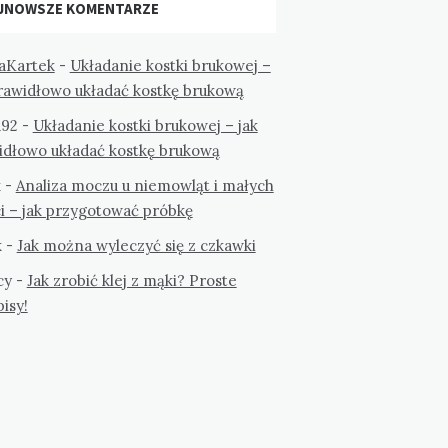
JNOWSZE KOMENTARZE
aKartek
-
Układanie kostki brukowej –
prawidłowo układać kostkę brukową
a92
-
Układanie kostki brukowej – jak
idłowo układać kostkę brukową
k
-
Analiza moczu u niemowląt i małych
i – jak przygotować próbkę
k
-
Jak można wyleczyć się z czkawki
cy
-
Jak zrobić klej z mąki? Proste
isy!