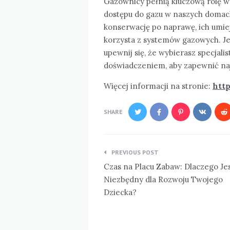
Gazownicy pełnią kluczową rolę 
dostępu do gazu w naszych domach 
konserwację po naprawę, ich umiej
korzysta z systemów gazowych. Je
upewnij się, że wybierasz specjali
doświadczeniem, aby zapewnić naj
Więcej informacji na stronie:
http
SHARE
Nawigacja
PREVIOUS POST
wpisu
Czas na Placu Zabaw: Dlaczego Je
Niezbędny dla Rozwoju Twojego
Dziecka?