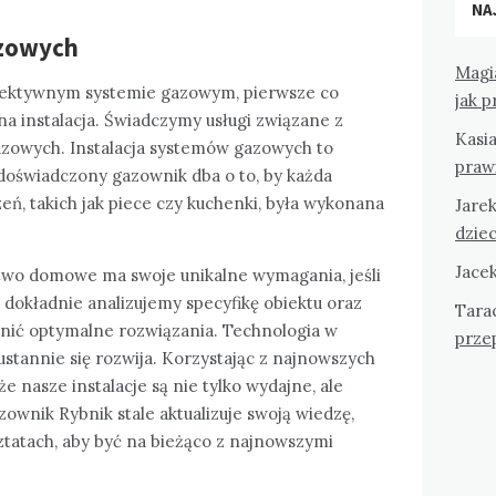
NA
azowych
Magi
fektywnym systemie gazowym, pierwsze co
jak 
na instalacja. Świadczymy usługi związane z
Kasi
azowych. Instalacja systemów gazowych to
praw
z doświadczony gazownik dba o to, by każda
eń, takich jak piece czy kuchenki, była wykonana
Jare
dziec
Jace
two domowe ma swoje unikalne wymagania, jeśli
dokładnie analizujemy specyfikę obiektu oraz
Tara
nić optymalne rozwiązania. Technologia w
przep
ustannie się rozwija. Korzystając z najnowszych
że nasze instalacje są nie tylko wydajne, ale
wnik Rybnik stale aktualizuje swoją wiedzę,
ztatach, aby być na bieżąco z najnowszymi