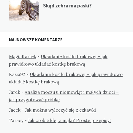
Skąd zebra ma paski?
NAJNOWSZE KOMENTARZE
MagiaKartek
-
Układanie kostki brukowej – jak
prawidłowo układać kostkę brukową
Kasia92
-
Układanie kostki brukowej – jak prawidłowo
układać kostkę brukową
Jarek
-
Analiza moczu u niemowląt i małych dzieci –
jak przygotować próbkę
Jacek
-
Jak można wyleczyć się z czkawki
Taracy
-
Jak zrobić klej z mąki? Proste przepisy!