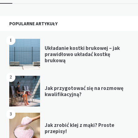
Widgets
POPULARNE ARTYKUŁY
1
Układanie kostki brukowej – jak
prawidłowo układać kostkę
brukową
2
Jak przygotować się na rozmowę
kwalifikacyjną?
3
Jak zrobić klej z mąki? Proste
przepisy!