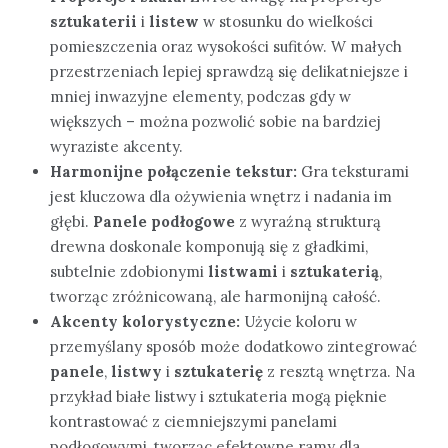
sztukaterii
i
listew
w stosunku do wielkości
pomieszczenia oraz wysokości sufitów. W małych
przestrzeniach lepiej sprawdzą się delikatniejsze i
mniej inwazyjne elementy, podczas gdy w
większych – można pozwolić sobie na bardziej
wyraziste akcenty.
Harmonijne połączenie tekstur:
Gra teksturami
jest kluczowa dla ożywienia wnętrz i nadania im
głębi.
Panele podłogowe
z wyraźną strukturą
drewna doskonale komponują się z gładkimi,
subtelnie zdobionymi
listwami
i
sztukaterią
,
tworząc zróżnicowaną, ale harmonijną całość.
Akcenty kolorystyczne:
Użycie koloru w
przemyślany sposób może dodatkowo zintegrować
panele
,
listwy
i
sztukaterię
z resztą wnętrza. Na
przykład białe listwy i sztukateria mogą pięknie
kontrastować z ciemniejszymi panelami
podłogowymi, tworząc efektowne ramy dla