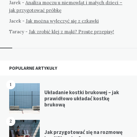
Jarek
-
Analiza moczu u niemowląt i małych dzieci –
jak przygotować próbkę
Jacek
-
Jak można wyleczyć się z czkawki
Taracy
-
Jak zrobić klej z mąki? Proste przepisy!
Widgets
POPULARNE ARTYKUŁY
1
Układanie kostki brukowej – jak
prawidłowo układać kostkę
brukową
2
Jak przygotować się na rozmowę