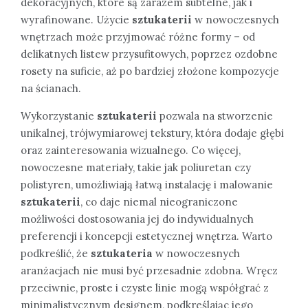
dekoracyjnych, które są zarazem subtelne, jak i
wyrafinowane. Użycie
sztukaterii
w nowoczesnych
wnętrzach może przyjmować różne formy – od
delikatnych listew przysufitowych, poprzez ozdobne
rosety na suficie, aż po bardziej złożone kompozycje
na ścianach.
Wykorzystanie
sztukaterii
pozwala na stworzenie
unikalnej, trójwymiarowej tekstury, która dodaje głębi
oraz zainteresowania wizualnego. Co więcej,
nowoczesne materiały, takie jak poliuretan czy
polistyren, umożliwiają łatwą instalację i malowanie
sztukaterii
, co daje niemal nieograniczone
możliwości dostosowania jej do indywidualnych
preferencji i koncepcji estetycznej wnętrza. Warto
podkreślić, że
sztukateria
w nowoczesnych
aranżacjach nie musi być przesadnie zdobna. Wręcz
przeciwnie, proste i czyste linie mogą współgrać z
minimalistycznym designem, podkreślając jego