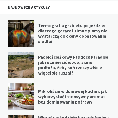
NAJNOWSZE ARTYKUŁY
Termografia grzbietu po jeździe:
dlaczego gorące i zimne plamy nie
wystarczą do oceny dopasowania
siodła?
Padok ścieżkowy Paddock Paradise:
jak rozmieścić wodę, siano i
podłoża, żeby koń rzeczywiście
więcej się ruszał?
Mikroliście w domowej kuchni: jak
wykorzystać intensywny aromat
bez dominowania potrawy
Wieczór rękodzieła bez telefonów: