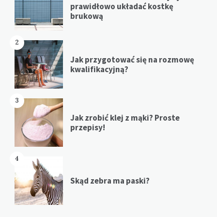
prawidłowo układać kostkę
brukową
2
Jak przygotować się na rozmowę
kwalifikacyjną?
3
Jak zrobić klej z mąki? Proste
przepisy!
4
Skąd zebra ma paski?