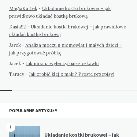
MagiaKartek
-
Układanie kostki brukowej – jak
prawidłowo układać kostkę brukową
Kasia92
-
Układanie kostki brukowej – jak prawidłowo
układać kostkę brukową
Jarek
-
Analiza moczu u niemowląt i małych dzieci –
jak przygotować próbkę
Jacek
-
Jak można wyleczyć się z czkawki
Taracy
-
Jak zrobić klej z mąki? Proste przepisy!
Widgets
POPULARNE ARTYKUŁY
1
Układanie kostki brukowej – jak