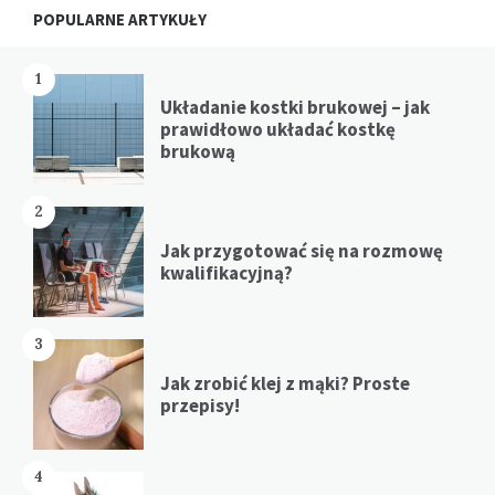
Widgets
POPULARNE ARTYKUŁY
1
Układanie kostki brukowej – jak
prawidłowo układać kostkę
brukową
2
Jak przygotować się na rozmowę
kwalifikacyjną?
3
Jak zrobić klej z mąki? Proste
przepisy!
4