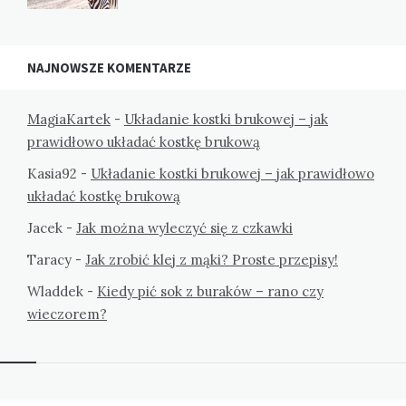
NAJNOWSZE KOMENTARZE
MagiaKartek
-
Układanie kostki brukowej – jak
prawidłowo układać kostkę brukową
Kasia92
-
Układanie kostki brukowej – jak prawidłowo
układać kostkę brukową
Jacek
-
Jak można wyleczyć się z czkawki
Taracy
-
Jak zrobić klej z mąki? Proste przepisy!
Wladdek
-
Kiedy pić sok z buraków – rano czy
wieczorem?