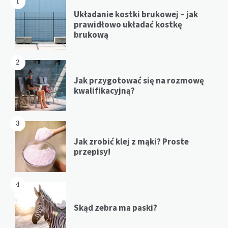
1
Układanie kostki brukowej – jak
prawidłowo układać kostkę
brukową
2
Jak przygotować się na rozmowę
kwalifikacyjną?
3
Jak zrobić klej z mąki? Proste
przepisy!
4
Skąd zebra ma paski?