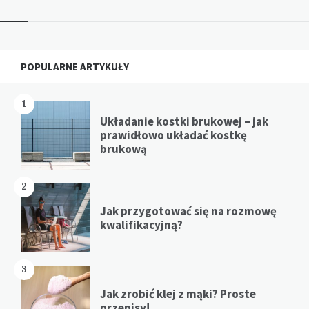
Widgets
POPULARNE ARTYKUŁY
1
Układanie kostki brukowej – jak
prawidłowo układać kostkę
brukową
2
Jak przygotować się na rozmowę
kwalifikacyjną?
3
Jak zrobić klej z mąki? Proste
przepisy!