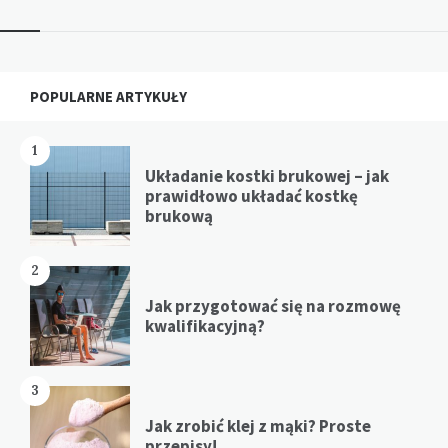
Widgets
POPULARNE ARTYKUŁY
1
Układanie kostki brukowej – jak
prawidłowo układać kostkę
brukową
2
Jak przygotować się na rozmowę
kwalifikacyjną?
3
Jak zrobić klej z mąki? Proste
przepisy!