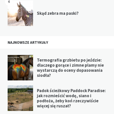
4
Skąd zebra ma paski?
NAJNOWSZE ARTYKUŁY
Termografia grzbietu po jeździe:
dlaczego gorące i zimne plamy nie
wystarczą do oceny dopasowania
siodła?
Padok ścieżkowy Paddock Paradise:
jak rozmieścić wodę, siano i
podłoża, żeby koń rzeczywiście
więcej się ruszał?