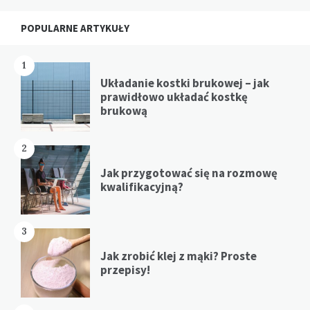
Widgets
POPULARNE ARTYKUŁY
1
Układanie kostki brukowej – jak
prawidłowo układać kostkę
brukową
2
Jak przygotować się na rozmowę
kwalifikacyjną?
3
Jak zrobić klej z mąki? Proste
przepisy!