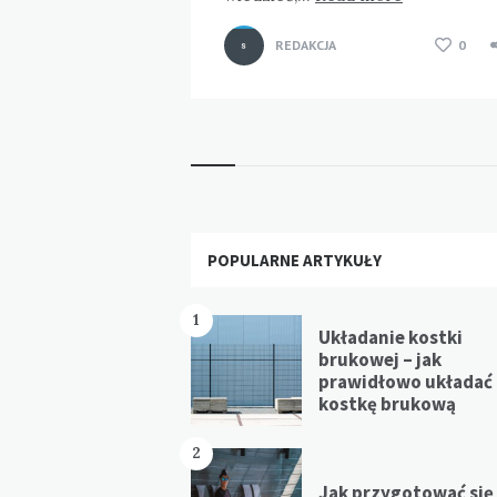
REDAKCJA
0
Widgets
POPULARNE ARTYKUŁY
1
Układanie kostki
brukowej – jak
prawidłowo układać
kostkę brukową
2
Jak przygotować się