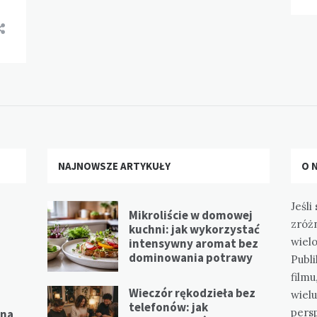
NAJNOWSZE ARTYKUŁY
O 
Jeśli
Mikroliście w domowej
zróż
kuchni: jak wykorzystać
wielo
intensywny aromat bez
dominowania potrawy
Publi
filmu
Wieczór rękodzieła bez
wiel
telefonów: jak
pers
 na