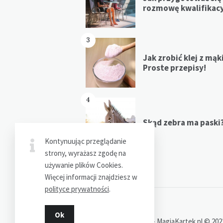
rozmowę kwalifikac
3
Jak zrobić klej z mąk
Proste przepisy!
4
Skąd zebra ma paski
Kontynuując przeglądanie
strony, wyrażasz zgodę na
używanie plików Cookies.
Więcej informacji znajdziesz w
polityce prywatności
.
Ok
Dziękujemy za wizytę - MagiaKartek.pl © 202