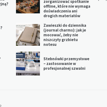
zorganizować spotkanie
yjną?
offline, które nie wymaga
doświadczenia ani
drogich materiałów
Zawieszki do dziennika
i?
(journal charms): jak je
mocować, żeby nie
niszczyły grzbietu
notesu
?
Stebnówki przemysłowe
– zastosowanie w
profesjonalnej szwalni
2