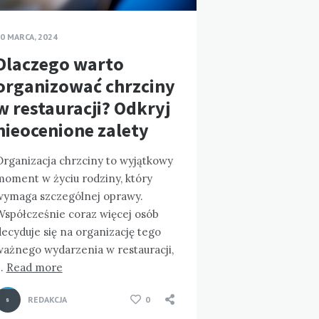
0 MARCA, 2024
Dlaczego warto
organizować chrzciny
w restauracji? Odkryj
nieocenione zalety
Organizacja chrzciny to wyjątkowy
moment w życiu rodziny, który
wymaga szczególnej oprawy.
Współcześnie coraz więcej osób
ecyduje się na organizację tego
ważnego wydarzenia w restauracji,
…
Read more
REDAKCJA
0